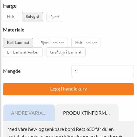
Farge
Hvit
Sølvgrå
Svart
Materiale
Bøk Laminat
Bjørk Laminat
Hvit Laminat
Eik Laminat Amber
Grafittgrå Laminat
Mengde
Legg i handlekurv
ANDRE VARIANTER
PRODUKTINFORMATION
Med våre hev- og senkbare bord Rect 650 får du en
variabel arbeidsplass som skåner kroppen fra ensformig