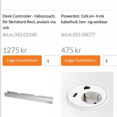
Desk Controller - hälsocoach,
Powerdot, 1stk el+ 4 stk
för Skrivbord Rect, ansluts via
kabelhull, hev- og senkbar
usb
Art.nr. 043-01540
Art.nr. 051-00077
1275 kr
475 kr
Legg i handlekurv
Legg i handlekurv