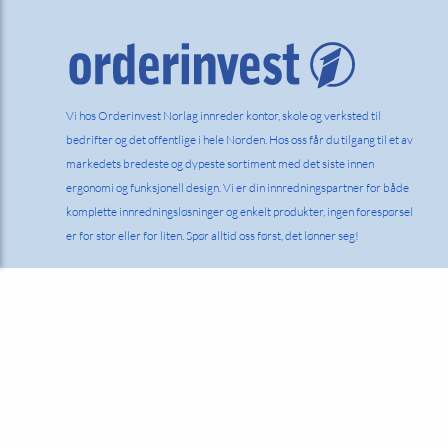
Vi hos Orderinvest Norlag innreder kontor, skole og verksted til
bedrifter og det offentlige i hele Norden. Hos oss får du tilgang til et av
markedets bredeste og dypeste sortiment med det siste innen
ergonomi og funksjonell design. Vi er din innredningspartner for både
komplette innredningsløsninger og enkelt produkter, ingen forespørsel
er for stor eller for liten. Spør alltid oss først, det lønner seg!