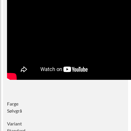
Farge
Sølvgrå
Variant
Standard