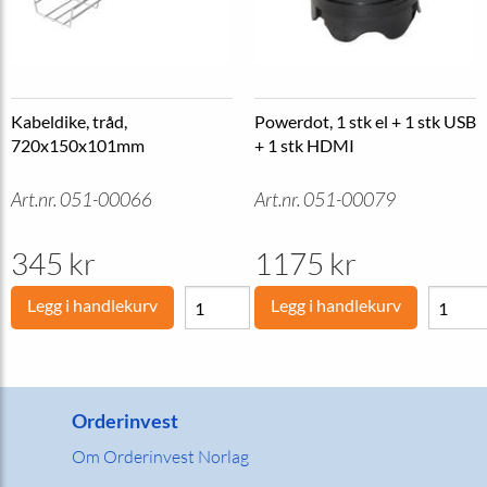
Kabeldike, tråd,
Powerdot, 1 stk el + 1 stk USB
720x150x101mm
+ 1 stk HDMI
Art.nr. 051-00066
Art.nr. 051-00079
345 kr
1175 kr
Legg i handlekurv
Legg i handlekurv
Orderinvest
Om Orderinvest Norlag