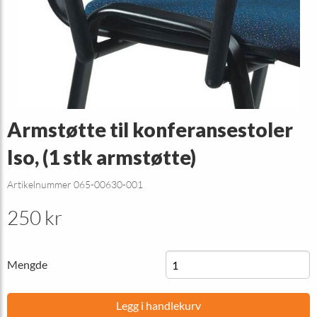
Armstøtte til konferansestoler
Iso, (1 stk armstøtte)
Artikelnummer 065-00630-001
250 kr
Mengde
Legg i handlekurv