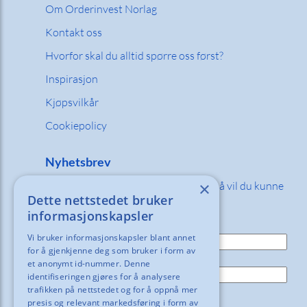
Om Orderinvest Norlag
Kontakt oss
Hvorfor skal du alltid spørre oss først?
Inspirasjon
Kjøpsvilkår
Cookiepolicy
Nyhetsbrev
×
Fyll inn din e-post adresse nedenfor så vil du kunne
Dette nettstedet bruker
motta våre nyheter og tilbud!
informasjonskapsler
E-post:
Vi bruker informasjonskapsler blant annet
for å gjenkjenne deg som bruker i form av
Navn:
et anonymt id-nummer. Denne
identifiseringen gjøres for å analysere
trafikken på nettstedet og for å oppnå mer
presis og relevant markedsføring i form av