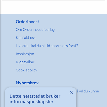
Orderinvest
Om Orderinvest Norlag
Kontakt oss
Hvorfor skal du alltid spørre oss først?
Inspirasjon
Kjøpsvilkår
Cookiepolicy
Nyhetsbrev
×
Fyll inn din e-post adresse nedenfor så vil du kunne
Dette nettstedet bruker
motta våre nyheter og tilbud!
informasjonskapsler
E-post: