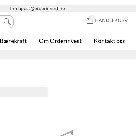
firmapost@orderinvest.no
0
HANDLEKURV
Bærekraft
Om Orderinvest
Kontakt oss
Hygiene
Askebeger
Butikkhyller
Informasjonstavler
Sykkelstativ
Butikk-kurver
Klembeskyttelse
Papirkurver og søppelkasser
Handlekurver
Garderobe
Postkasser
Klesoppheng
Hageredskap
Pakkedisk
Snørydding
Skiltholder
Trafikksikkerhet
Whiteboardtavler
Puter og putekasser
Stillas
Lounge & Relax
Oppbevaringsbokser
Stiger
Parasoll
Naturfagsbord
Gardintrapper
Paviljonger
Sittegrupper
Piknikgrupper
Utendørsprodukter
Hagebord