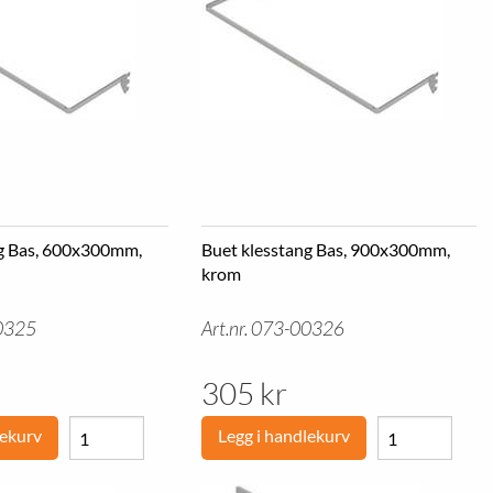
Hagesofaer
Arbeidsbord
Hagestoler
Avlastingsmatter
Utekjøkken
Arbeidsstoler
Hagemøbler pakke
Dataskap
Blomsterpotter
Skuffeseksjoner
Liggebrett
Verktøyskap
Verktøytavler og kroker
Verktøyvogner
Boltreol
ng Bas, 600x300mm,
Buet klesstang Bas, 900x300mm,
Dekkreoler
Grenreoler
krom
Småvarereoler
Pallereoler
00325
Art.nr. 073-00326
Oppmerking
Uttrekksenheter
305 kr
lekurv
Legg i handlekurv