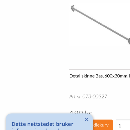
Detaljskinne Bas, 600x30mm,
Art.nr. 073-00327
180 kr
×
Dette nettstedet bruker
Legg i handlekurv