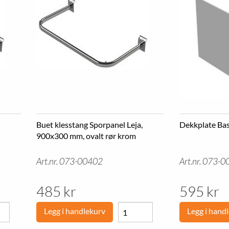
Buet klesstang Sporpanel Leja,
Dekkplate Ba
900x300 mm, ovalt rør krom
Art.nr. 073-00402
Art.nr. 073-
485 kr
595 kr
Legg i handlekurv
Legg i hand