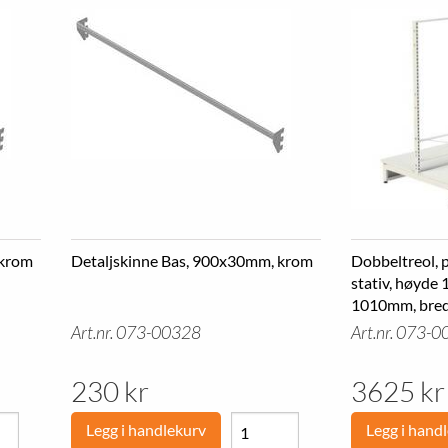
 krom
Detaljskinne Bas, 900x30mm, krom
Dobbeltreol, p
stativ, høyde
1010mm, bre
Art.nr. 073-00328
Art.nr. 073-
230 kr
3625 kr
Legg i handlekurv
Legg i hand