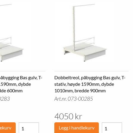
åbygging Bas gulv, T-
Dobbeltreol, påbygging Bas gulv, T-
 1590mm, dybde
stativ, høyde 1590mm, dybde
dde 600mm
1010mm, bredde 900mm
00283
Art.nr. 073-00285
4050 kr
lekurv
Legg i handlekurv