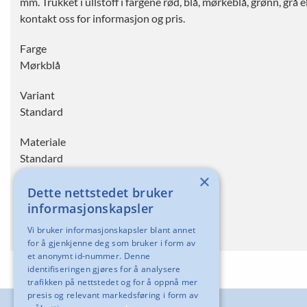
mm. Trukket i ullstoff i fargene rød, blå, mørkeblå, grønn, grå 
kontakt oss for informasjon og pris.
Farge
Mørkblå
Variant
Standard
Materiale
Standard
×
Type
Dette nettstedet bruker
Standard
informasjonskapsler
Vi bruker informasjonskapsler blant annet
for å gjenkjenne deg som bruker i form av
et anonymt id-nummer. Denne
identifiseringen gjøres for å analysere
trafikken på nettstedet og for å oppnå mer
presis og relevant markedsføring i form av