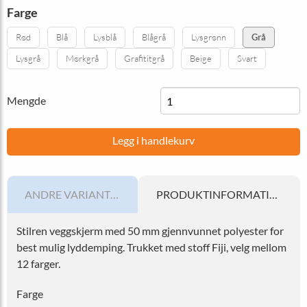
Farge
Rød
Blå
Lysblå
Blågrå
Lysgrønn
Grå
Lysgrå
Mørkgrå
Grafititgrå
Beige
Svart
Mengde
Legg i handlekurv
ANDRE VARIANTER
PRODUKTINFORMATION
Stilren veggskjerm med 50 mm gjennvunnet polyester for
best mulig lyddemping. Trukket med stoff Fiji, velg mellom
12 farger.
Farge