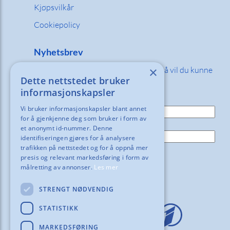
Kjøpsvilkår
Cookiepolicy
Nyhetsbrev
×
Fyll inn din e-post adresse nedenfor så vil du kunne
Dette nettstedet bruker
motta våre nyheter og tilbud!
informasjonskapsler
E-post:
Vi bruker informasjonskapsler blant annet
for å gjenkjenne deg som bruker i form av
Navn:
et anonymt id-nummer. Denne
identifiseringen gjøres for å analysere
trafikken på nettstedet og for å oppnå mer
presis og relevant markedsføring i form av
målretting av annonser.
Les mer
STRENGT NØDVENDIG
STATISTIKK
MARKEDSFØRING