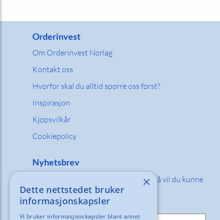
Orderinvest
Om Orderinvest Norlag
Kontakt oss
Hvorfor skal du alltid spørre oss først?
Inspirasjon
Kjøpsvilkår
Cookiepolicy
Nyhetsbrev
×
Fyll inn din e-post adresse nedenfor så vil du kunne
Dette nettstedet bruker
motta våre nyheter og tilbud!
informasjonskapsler
E-post:
Vi bruker informasjonskapsler blant annet