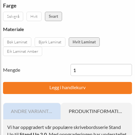
Farge
Sølvgrå
Hvit
Svart
Materiale
Bøk Laminat
Bjørk Laminat
Hvit Laminat
Eik Laminat Amber
Mengde
Legg i handlekurv
ANDRE VARIANTER
PRODUKTINFORMATION
Vi har oppgradert vår populære skrivebordsserie Stand
Up til
Stand Up 2.0.
Med oppgraderingen har understellet