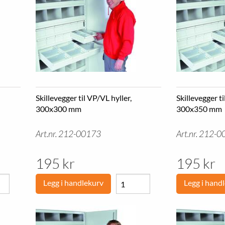
Skillevegger til VP/VL hyller,
Skillevegger ti
300x300 mm
300x350 mm
Art.nr. 212-00173
Art.nr. 212-
195 kr
195 kr
Legg i handlekurv
Legg i hand