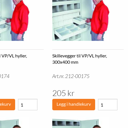
l VP/VL hyller,
Skillevegger til VP/VL hyller,
300x400 mm
00174
Art.nr. 212-00175
205 kr
lekurv
Legg i handlekurv