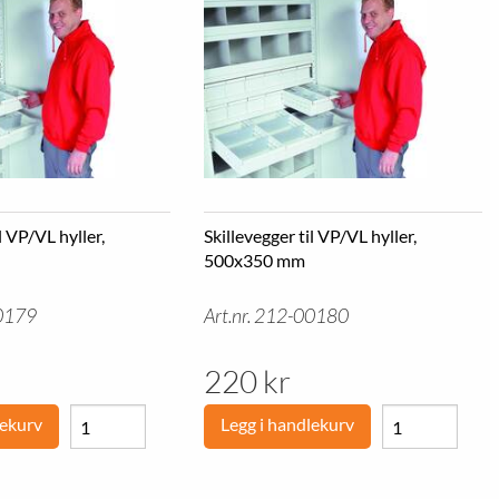
l VP/VL hyller,
Skillevegger til VP/VL hyller,
500x350 mm
00179
Art.nr. 212-00180
220 kr
lekurv
Legg i handlekurv