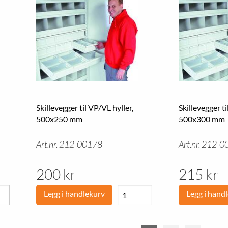
Skillevegger til VP/VL hyller,
Skillevegger ti
500x250 mm
500x300 mm
Art.nr. 212-00178
Art.nr. 212-
200 kr
215 kr
Legg i handlekurv
Legg i hand