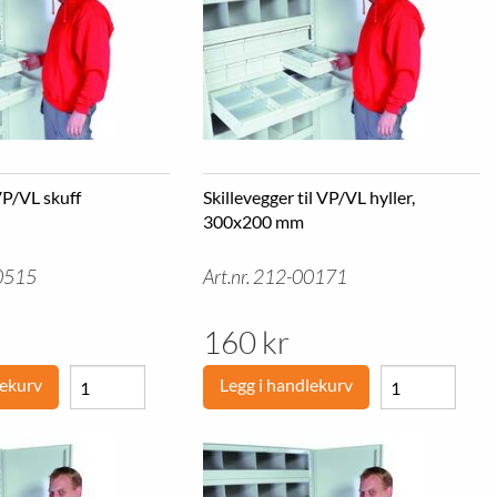
Hagesofaer
Arbeidsbord
Hagestoler
Avlastingsmatter
Utekjøkken
Arbeidsstoler
Hagemøbler pakke
Dataskap
Blomsterpotter
Skuffeseksjoner
Liggebrett
Verktøyskap
Verktøytavler og kroker
Verktøyvogner
 VP/VL skuff
Skillevegger til VP/VL hyller,
300x200 mm
Boltreol
Dekkreoler
00515
Grenreoler
Art.nr. 212-00171
Småvarereoler
Pallereoler
Oppmerking
160 kr
Uttrekksenheter
lekurv
Legg i handlekurv