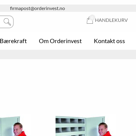
firmapost@orderinvest.no
0
HANDLEKURV
Bærekraft
Om Orderinvest
Kontakt oss
Hygiene
Askebeger
Butikkhyller
Informasjonstavler
Sykkelstativ
Butikk-kurver
Klembeskyttelse
Papirkurver og søppelkasser
Handlekurver
Garderobe
Postkasser
Klesoppheng
Hageredskap
Pakkedisk
Snørydding
Skiltholder
Trafikksikkerhet
Whiteboardtavler
Puter og putekasser
Stillas
Lounge & Relax
Oppbevaringsbokser
Stiger
Parasoll
Naturfagsbord
Gardintrapper
Paviljonger
Sittegrupper
Piknikgrupper
Utendørsprodukter
Hagebord