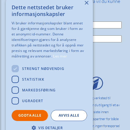
×
Fyll inn din e-post adresse nedenfor så vil du kunne
Dette nettstedet bruker
motta våre nyheter og tilbud!
informasjonskapsler
E-post:
Vi bruker informasjonskapsler blant annet
for å gjenkjenne deg som bruker i form av
Navn:
et anonymt id-nummer. Denne
identifiseringen gjøres for å analysere
trafikken på nettstedet og for å oppnå mer
presis og relevant markedsføring i form av
målretting av annonser.
Les mer
STRENGT NØDVENDIG
STATISTIKK
MARKEDSFØRING
Vi hos Orderinvest Norlag innreder kontor, skole og verksted til
UGRADERT
bedrifter og det offentlige i hele Norden. Hos oss får du tilgang til et av
markedets bredeste og dypeste sortiment med det siste innen
GODTA ALLE
AVVIS ALLE
ergonomi og funksjonell design. Vi er din innredningspartner for både
komplette innredningsløsninger og enkelt produkter, ingen forespørsel
VIS DETALJER