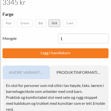
3345 kr
Farge
Rød
Grønn
Blå
Grå
Svart
Mengde
Legg i handlekurv
ANDRE VARIANTER
PRODUKTINFORMATION
En stol for personer som må sitte i lav høyde, f.eks. lærere i
barnehage/skole som arbeider med små barn.
Praktisk og komfortabel stol med sete og rygg stoppet
med kaldskum og trukket med kunstlær som er lett å holde
rent.