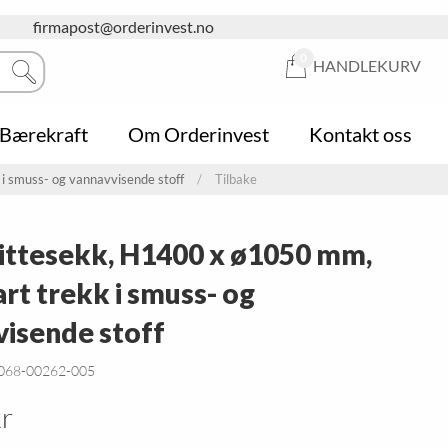
firmapost@orderinvest.no
0
HANDLEKURV
Bærekraft
Om Orderinvest
Kontakt oss
i smuss- og vannavvisende stoff
Tilbake
Hygiene
Askebeger
Butikkhyller
Informasjonstavler
Sykkelstativ
Butikk-kurver
Klembeskyttelse
Papirkurver og søppelkasser
Handlekurver
ittesekk, H1400 x ø1050 mm,
Garderobe
Postkasser
Klesoppheng
Hageredskap
Pakkedisk
rt trekk i smuss- og
Snørydding
Skiltholder
Trafikksikkerhet
Whiteboardtavler
isende stoff
Puter og putekasser
Stillas
Lounge & Relax
 068-00262-005
Oppbevaringsbokser
Stiger
Parasoll
Naturfagsbord
Gardintrapper
Paviljonger
r
Sittegrupper
Piknikgrupper
Utendørsprodukter
Hagebord