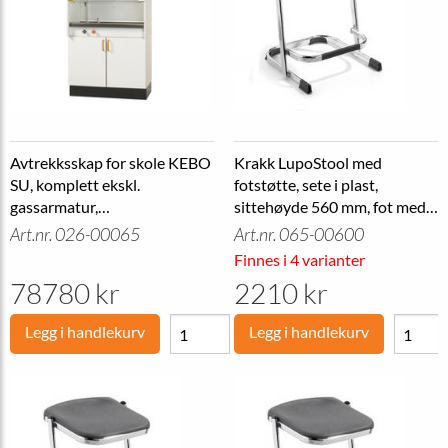
Avtrekksskap for skole KEBO
Krakk LupoStool med
SU, komplett ekskl.
fotstøtte, sete i plast,
gassarmatur,
sittehøyde 560 mm, fot med
B1000xD660xH2100 mm
filt
Art.nr. 026-00065
Art.nr. 065-00600
Finnes i 4 varianter
78780 kr
2210 kr
Legg i handlekurv
Legg i handlekurv