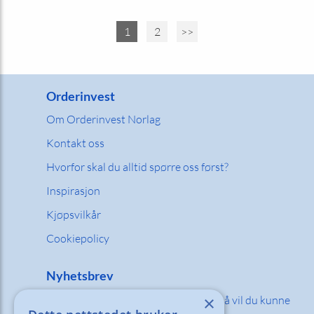
1
2
>>
Orderinvest
Om Orderinvest Norlag
Kontakt oss
Hvorfor skal du alltid spørre oss først?
Inspirasjon
Kjøpsvilkår
Cookiepolicy
Nyhetsbrev
×
Fyll inn din e-post adresse nedenfor så vil du kunne