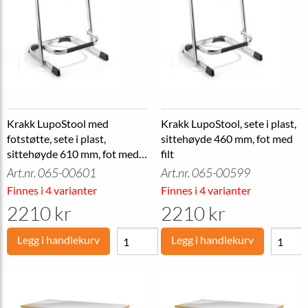
Krakk LupoStool med
Krakk LupoStool, sete i plast,
fotstøtte, sete i plast,
sittehøyde 460 mm, fot med
sittehøyde 610 mm, fot med
filt
filt
Art.nr. 065-00601
Art.nr. 065-00599
Finnes i 4 varianter
Finnes i 4 varianter
2210 kr
2210 kr
Legg i handlekurv
Legg i handlekurv