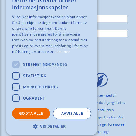
Dette nettstedet bruker
motta våre nyheter og tilbud!
informasjonskapsler
E-post:
Vi bruker informasjonskapsler blant annet
for å gjenkjenne deg som bruker i form av
Navn:
et anonymt id-nummer. Denne
identifiseringen gjøres for å analysere
trafikken på nettstedet og for å oppnå mer
presis og relevant markedsføring i form av
målretting av annonser.
Les mer
STRENGT NØDVENDIG
STATISTIKK
MARKEDSFØRING
Vi hos Orderinvest Norlag innreder kontor, skole og verksted til
UGRADERT
bedrifter og det offentlige i hele Norden. Hos oss får du tilgang til et av
markedets bredeste og dypeste sortiment med det siste innen
GODTA ALLE
AVVIS ALLE
ergonomi og funksjonell design. Vi er din innredningspartner for både
komplette innredningsløsninger og enkelt produkter, ingen forespørsel
VIS DETALJER
er for stor eller for liten. Spør alltid oss først, det lønner seg!