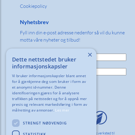
Cookiepolicy
Nyhetsbrev
Fyll inn din e-post adresse nedenfor så vil du kunne
motta våre nyheter og tilbud!
E-post:
×
Dette nettstedet bruker
Navn:
informasjonskapsler
Vi bruker informasjonskapsler blant annet
for å gjenkjenne deg som bruker i form av
et anonymt id-nummer. Denne
identifiseringen gjøres for å analysere
trafikken på nettstedet og for å oppnå mer
presis og relevant markedsføring i form av
målretting av annonser.
Les mer
STRENGT NØDVENDIG
Vi hos Orderinvest Norlag innreder kontor, skole og verksted til
STATISTIKK