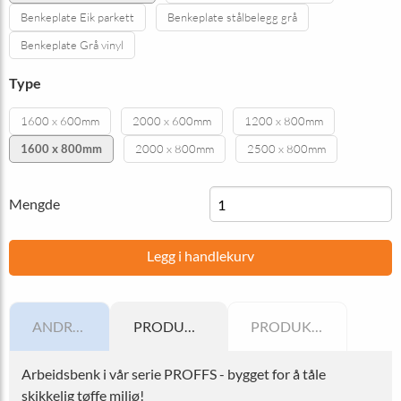
Benkeplate Eik parkett
Benkeplate stålbelegg grå
Benkeplate Grå vinyl
Type
1600 x 600mm
2000 x 600mm
1200 x 800mm
1600 x 800mm
2000 x 800mm
2500 x 800mm
Mengde
Legg i handlekurv
ANDRE VARIANTER
PRODUKTINFORMATION
PRODUKTSPECIFIKATION
Arbeidsbenk i vår serie PROFFS - bygget for å tåle
skikkelig tøffe miljø!