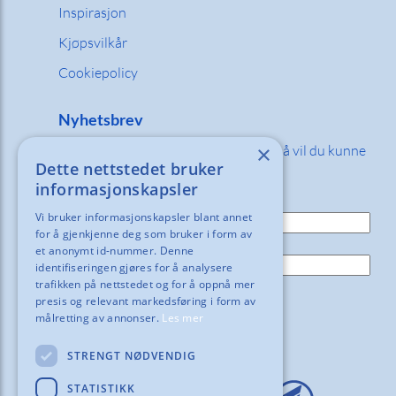
Inspirasjon
Kjøpsvilkår
Cookiepolicy
Nyhetsbrev
×
Fyll inn din e-post adresse nedenfor så vil du kunne
Dette nettstedet bruker
motta våre nyheter og tilbud!
informasjonskapsler
E-post:
Vi bruker informasjonskapsler blant annet
for å gjenkjenne deg som bruker i form av
Navn:
et anonymt id-nummer. Denne
identifiseringen gjøres for å analysere
trafikken på nettstedet og for å oppnå mer
presis og relevant markedsføring i form av
målretting av annonser.
Les mer
STRENGT NØDVENDIG
STATISTIKK