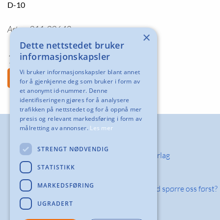
D-10
Art.nr. 011-00648
×
Dette nettstedet bruker
15 kr
informasjonskapsler
Vi bruker informasjonskapsler blant annet
Legg i handlekurv
for å gjenkjenne deg som bruker i form av
et anonymt id-nummer. Denne
identifiseringen gjøres for å analysere
trafikken på nettstedet og for å oppnå mer
presis og relevant markedsføring i form av
målretting av annonser.
Les mer
Orderinvest
STRENGT NØDVENDIG
Om Orderinvest Norlag
STATISTIKK
Kontakt oss
MARKEDSFØRING
Hvorfor skal du alltid spørre oss først?
UGRADERT
Inspirasjon