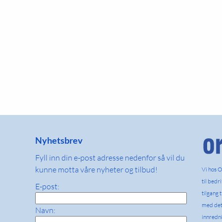
Nyhetsbrev
Fyll inn din e-post adresse nedenfor så vil du
kunne motta våre nyheter og tilbud!
Vi hos O
til bedr
E-post:
tilgang 
med det 
Navn:
innredn