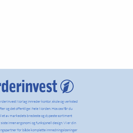
rderinvest Norlag innreder kontor, skole og verksted
ifter og det offentlige i hele Norden. Hos oss får du
til et av markedets bredeste og dypeste sortiment
siste innen ergonomi og funksjonell design. Vi er din
ingspartner for både komplette innredningsløsninger