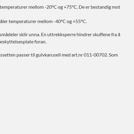
er temperaturer mellom -20°C og +75°C. De er bestandig mot
 tåler temperaturer mellom -40°C og +55°C.
mådeler sklir unna. En uttrekksperre hindrer skuffene fra å
eskyttelsesplate foran.
assetten passer til gulvkarusell med art.nr 011-00702. Som