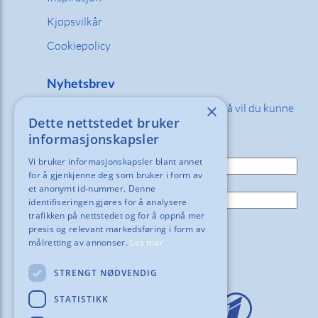
Kjøpsvilkår
Cookiepolicy
Nyhetsbrev
×
Fyll inn din e-post adresse nedenfor så vil du kunne
Dette nettstedet bruker
motta våre nyheter og tilbud!
informasjonskapsler
E-post:
Vi bruker informasjonskapsler blant annet
for å gjenkjenne deg som bruker i form av
Navn:
et anonymt id-nummer. Denne
identifiseringen gjøres for å analysere
trafikken på nettstedet og for å oppnå mer
presis og relevant markedsføring i form av
målretting av annonser.
Les mer
STRENGT NØDVENDIG
STATISTIKK