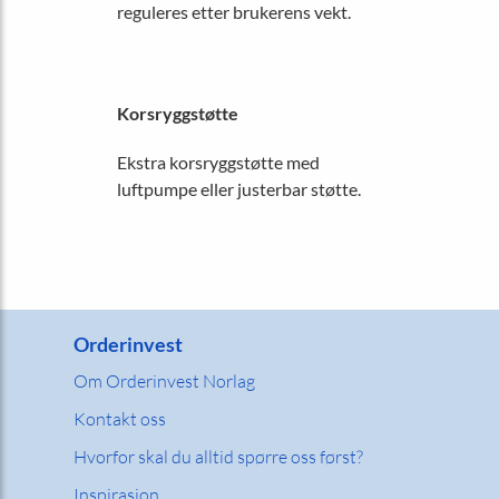
reguleres etter brukerens vekt.
Korsryggstøtte
Ekstra korsryggstøtte med
luftpumpe eller justerbar støtte.
Orderinvest
Om Orderinvest Norlag
Kontakt oss
Hvorfor skal du alltid spørre oss først?
Inspirasjon