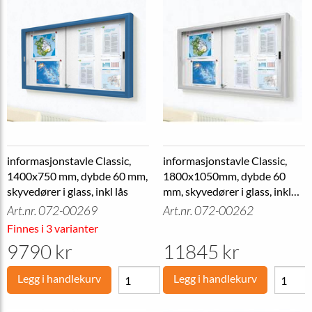
informasjonstavle Classic,
informasjonstavle Classic,
1400x750 mm, dybde 60 mm,
1800x1050mm, dybde 60
skyvedører i glass, inkl lås
mm, skyvedører i glass, inkl
lås
Art.nr. 072-00269
Art.nr. 072-00262
Finnes i 3 varianter
9790 kr
11845 kr
Legg i handlekurv
Legg i handlekurv