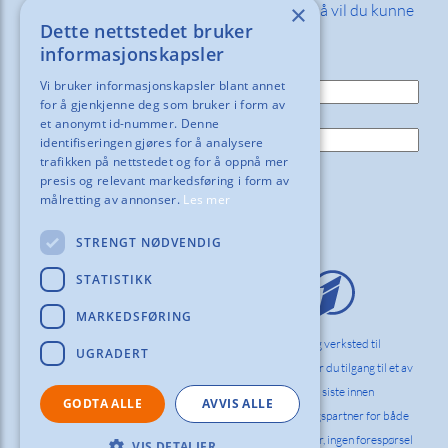
×
Fyll inn din e-post adresse nedenfor så vil du kunne
Dette nettstedet bruker
motta våre nyheter og tilbud!
informasjonskapsler
E-post:
Vi bruker informasjonskapsler blant annet
for å gjenkjenne deg som bruker i form av
Navn:
et anonymt id-nummer. Denne
identifiseringen gjøres for å analysere
trafikken på nettstedet og for å oppnå mer
presis og relevant markedsføring i form av
målretting av annonser.
Les mer
STRENGT NØDVENDIG
STATISTIKK
MARKEDSFØRING
Vi hos Orderinvest Norlag innreder kontor, skole og verksted til
UGRADERT
bedrifter og det offentlige i hele Norden. Hos oss får du tilgang til et av
markedets bredeste og dypeste sortiment med det siste innen
GODTA ALLE
AVVIS ALLE
ergonomi og funksjonell design. Vi er din innredningspartner for både
komplette innredningsløsninger og enkelt produkter, ingen forespørsel
VIS DETALJER