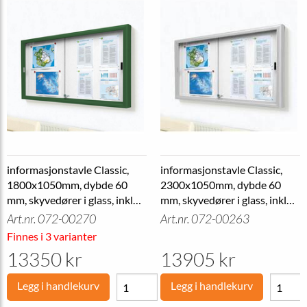
informasjonstavle Classic,
informasjonstavle Classic,
1800x1050mm, dybde 60
2300x1050mm, dybde 60
mm, skyvedører i glass, inkl
mm, skyvedører i glass, inkl
lås
lås
Art.nr. 072-00270
Art.nr. 072-00263
Finnes i 3 varianter
13350 kr
13905 kr
Legg i handlekurv
Legg i handlekurv