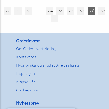
<<
1
2
...
164
165
166
167
168
169
>>
Orderinvest
Om Orderinvest Norlag
Kontakt oss
Hvorfor skal du alltid spørre oss først?
Inspirasjon
Kjøpsvilkår
Cookiepolicy
Nyhetsbrev