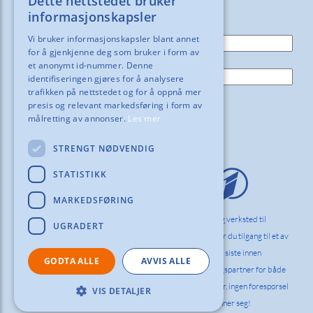
Dette nettstedet bruker
motta våre nyheter og tilbud!
informasjonskapsler
E-post:
Vi bruker informasjonskapsler blant annet
for å gjenkjenne deg som bruker i form av
Navn:
et anonymt id-nummer. Denne
identifiseringen gjøres for å analysere
trafikken på nettstedet og for å oppnå mer
presis og relevant markedsføring i form av
målretting av annonser.
Les mer
STRENGT NØDVENDIG
STATISTIKK
MARKEDSFØRING
Vi hos Orderinvest Norlag innreder kontor, skole og verksted til
UGRADERT
bedrifter og det offentlige i hele Norden. Hos oss får du tilgang til et av
markedets bredeste og dypeste sortiment med det siste innen
GODTA ALLE
AVVIS ALLE
ergonomi og funksjonell design. Vi er din innredningspartner for både
komplette innredningsløsninger og enkelt produkter, ingen forespørsel
VIS DETALJER
er for stor eller for liten. Spør alltid oss først, det lønner seg!