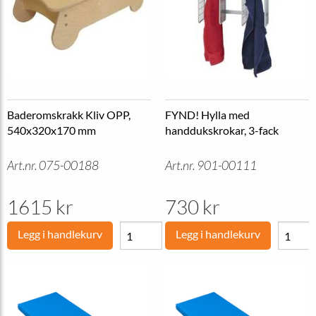
Baderomskrakk Kliv OPP,
FYND! Hylla med
540x320x170 mm
handdukskrokar, 3-fack
Art.nr. 075-00188
Art.nr. 901-00111
1615 kr
730 kr
Legg i handlekurv
Legg i handlekurv