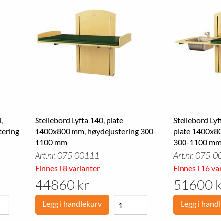
,
Stellebord Lyfta 140, plate
Stellebord Lyf
tering
1400x800 mm, høydejustering 300-
plate 1400x8
1100 mm
300-1100 m
Art.nr. 075-00111
Art.nr. 075-
Finnes i 8 varianter
Finnes i 16 va
44860 kr
51600 k
Legg i handlekurv
Legg i hand