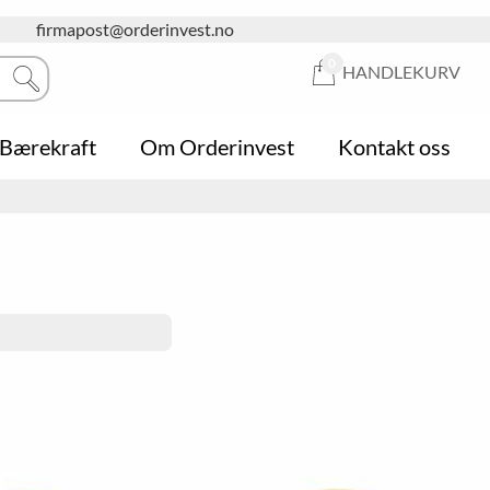
firmapost@orderinvest.no
0
HANDLEKURV
Bærekraft
Om Orderinvest
Kontakt oss
Hygiene
Askebeger
Butikkhyller
Informasjonstavler
Sykkelstativ
Butikk-kurver
Klembeskyttelse
Papirkurver og søppelkasser
Handlekurver
Garderobe
Postkasser
Klesoppheng
Hageredskap
Pakkedisk
Snørydding
Skiltholder
Trafikksikkerhet
Whiteboardtavler
Puter og putekasser
Stillas
Lounge & Relax
Oppbevaringsbokser
Stiger
Parasoll
Naturfagsbord
Gardintrapper
Paviljonger
Sittegrupper
Piknikgrupper
Utendørsprodukter
Hagebord