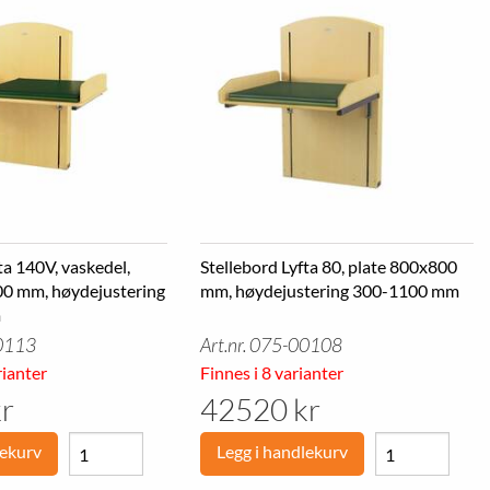
ta 140V, vaskedel,
Stellebord Lyfta 80, plate 800x800
00 mm, høydejustering
mm, høydejustering 300-1100 mm
m
00113
Art.nr. 075-00108
rianter
Finnes i 8 varianter
r
42520 kr
lekurv
Legg i handlekurv