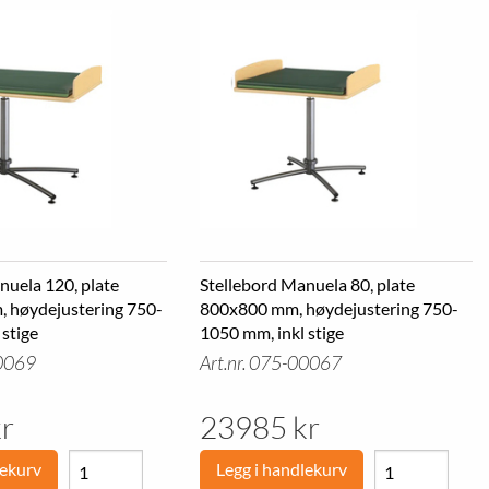
nuela 120, plate
Stellebord Manuela 80, plate
 høydejustering 750-
800x800 mm, høydejustering 750-
 stige
1050 mm, inkl stige
00069
Art.nr. 075-00067
r
23985 kr
lekurv
Legg i handlekurv