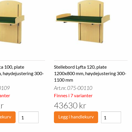
Hagesofaer
Arbeidsbord
Hagestoler
Avlastingsmatter
Utekjøkken
Arbeidsstoler
Hagemøbler pakke
Dataskap
Blomsterpotter
Skuffeseksjoner
Liggebrett
Verktøyskap
Verktøytavler og kroker
Verktøyvogner
Boltreol
ta 100, plate
Stellebord Lyfta 120, plate
Dekkreoler
 høydejustering 300-
Grenreoler
1200x800 mm, høydejustering 300-
Småvarereoler
1100 mm
Pallereoler
00109
Art.nr. 075-00110
Oppmerking
Uttrekksenheter
ianter
Finnes i 7 varianter
r
43630 kr
lekurv
Legg i handlekurv