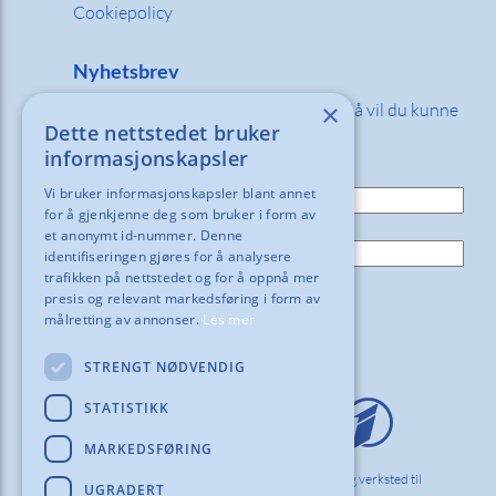
Cookiepolicy
Nyhetsbrev
×
Fyll inn din e-post adresse nedenfor så vil du kunne
Dette nettstedet bruker
motta våre nyheter og tilbud!
informasjonskapsler
E-post:
Vi bruker informasjonskapsler blant annet
for å gjenkjenne deg som bruker i form av
Navn:
et anonymt id-nummer. Denne
identifiseringen gjøres for å analysere
trafikken på nettstedet og for å oppnå mer
presis og relevant markedsføring i form av
målretting av annonser.
Les mer
STRENGT NØDVENDIG
STATISTIKK
MARKEDSFØRING
Vi hos Orderinvest Norlag innreder kontor, skole og verksted til
UGRADERT