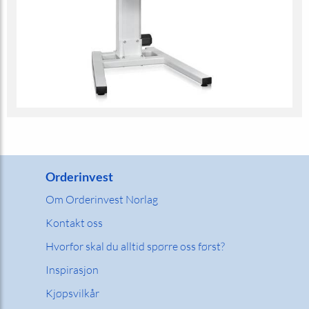
Orderinvest
Om Orderinvest Norlag
Kontakt oss
Hvorfor skal du alltid spørre oss først?
Inspirasjon
Kjøpsvilkår