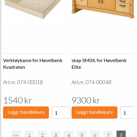
Verktøykasse for Høvelbenk
skap SM04, for Høvelbenk
Kvadraten
Elite
Art.nr. 074-00018
Art.nr. 074-00048
1540 kr
9300 kr
Legg i handlekurv
Legg i handlekurv
<<
1
2
3
4
5
6
7
8