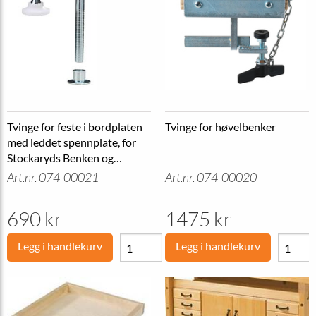
Tvinge for feste i bordplaten
Tvinge for høvelbenker
med leddet spennplate, for
Stockaryds Benken og
Kvadraten
Art.nr. 074-00021
Art.nr. 074-00020
690 kr
1475 kr
Legg i handlekurv
Legg i handlekurv