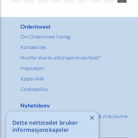
Orderinvest
Om Orderinvest Norlag
Kontakt oss
Hvorfor skal du alltid spørre oss først?
Inspirasjon
Kjøpsvilkår
Cookiepolicy
Nyhetsbrev
×
Fyll inn din e-post adresse nedenfor så vil du kunne
Dette nettstedet bruker
motta våre nyheter og tilbud!
informasjonskapsler
E-post: